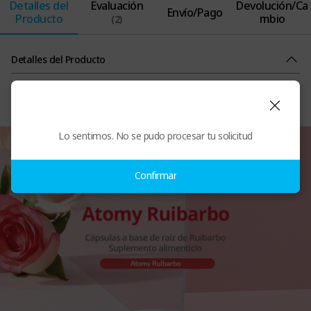
Detalles del
Evaluación
Devolución/Ca
Envío/Pago
Producto
mbio
(2)
Detalles del Producto
Lo sentimos. No se pudo procesar tu solicitud
Confirmar