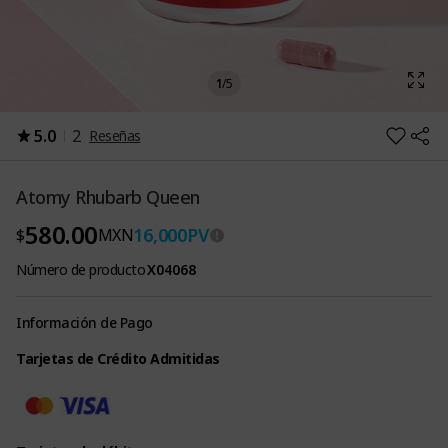
1
/
5
5.0
2
Reseñas
Atomy Rhubarb Queen
580.00
16,000
PV
$
MXN
Número de producto
X04068
Información de Pago
Tarjetas de Crédito Admitidas