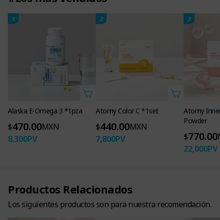
1
2
3
Alaska E-Omega 3 *1pza
Atomy Color C *1set
Atomy Inner
Powder
470.00
440.00
$
MXN
$
MXN
770.00
$
8,300
PV
7,800
PV
22,000
PV
Productos Relacionados
Los siguientes productos son para nuestra recomendación.