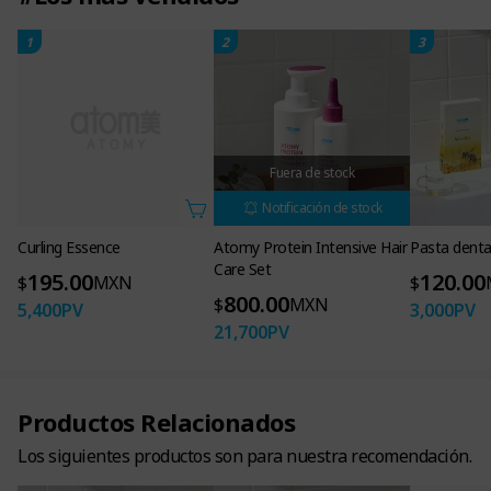
1
2
3
Fuera de stock
Notificación de stock
Curling Essence
Atomy Protein Intensive Hair
Pasta denta
Care Set
195.00
120.00
$
MXN
$
800.00
$
MXN
5,400
PV
3,000
PV
21,700
PV
Productos Relacionados
Los siguientes productos son para nuestra recomendación.