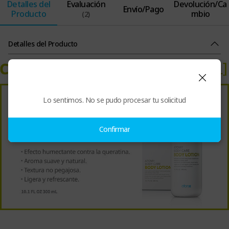
Detalles del
Evaluación
Devolución/Ca
Envío/Pago
Producto
mbio
(2)
Detalles del Producto
Lo sentimos. No se pudo procesar tu solicitud
Confirmar