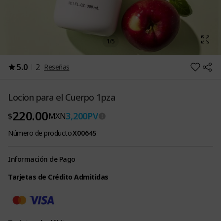
1
/
5
5.0
2
Reseñas
Locion para el Cuerpo 1pza
220.00
3,200
PV
$
MXN
Número de producto
X00645
Información de Pago
Tarjetas de Crédito Admitidas