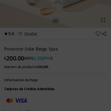
1
/
3
5.0
15
Reseñas
Protector Solar Beige 1pza
200.00
3,250
PV
$
MXN
Número de producto
X00285
Información de Pago
Tarjetas de Crédito Admitidas