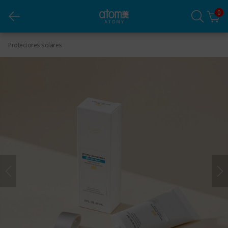
0
Protector Solar Beige 1pza
Protectores solares