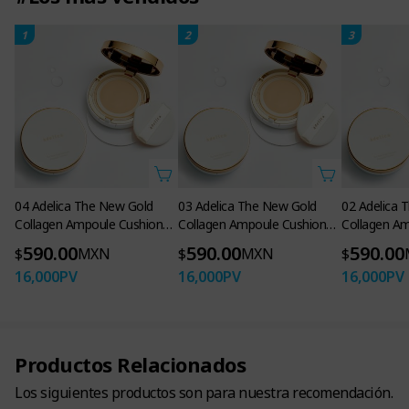
Un protector solar esencial
que todos pueden usar sin
1
2
3
preocupaciones
Atomy Protector Solar
Protección UV de amplio
04 Adelica The New Gold
03 Adelica The New Gold
02 Adelica 
Collagen Ampoule Cushion
Collagen Ampoule Cushion
Collagen A
espectro
Sand
Cream Beige
Natural Vani
590.00
590.00
590.00
$
MXN
$
MXN
$
SPF 50+ PA+++
16,000
PV
16,000
PV
16,000
PV
Productos Relacionados
Los siguientes productos son para nuestra recomendación.