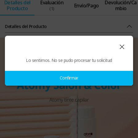
Detalles del
Evaluación
Devolución/Ca
Envío/Pago
Producto
mbio
(1)
Detalles del Producto
Lo sentimos. No se pudo procesar tu solicitud
Confirmar