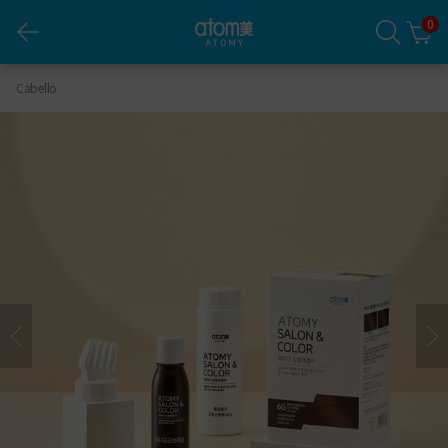
0
Atomy Salon & Color Castaño Obscuro 6G
Cabello