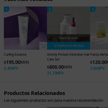
1
2
3
Fuera de stock
Notificación de stock
Curling Essence
Atomy Protein Intensive Hair
Pasta denta
Care Set
195.00
120.00
$
MXN
$
800.00
$
MXN
5,400
PV
3,000
PV
21,700
PV
Productos Relacionados
Los siguientes productos son para nuestra recomendación.