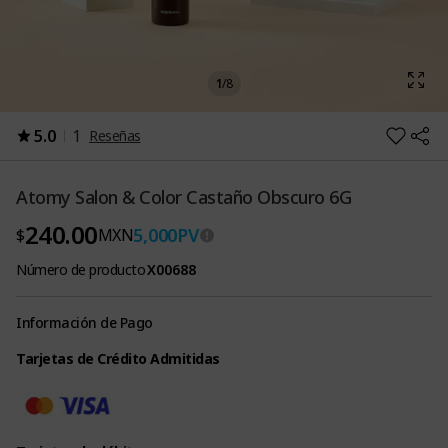
1
/
8
5.0
1
Reseñas
Atomy Salon & Color Castaño Obscuro 6G
240.00
5,000
PV
$
MXN
Número de producto
X00688
Información de Pago
Tarjetas de Crédito Admitidas